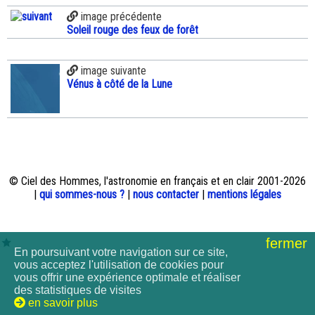
image précédente
Soleil rouge des feux de forêt
image suivante
Vénus à côté de la Lune
© Ciel des Hommes, l'astronomie en français et en clair 2001-2026
|
qui sommes-nous ?
|
nous contacter
|
mentions légales
fermer
En poursuivant votre navigation sur ce site,
vous acceptez l'utilisation de cookies pour
vous offrir une expérience optimale et réaliser
des statistiques de visites
en savoir plus