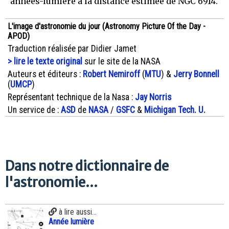
années-lumière à la distance estimée de NGC 6914.
L'image d'astronomie du jour (Astronomy Picture Of the Day -
APOD)
Traduction réalisée par Didier Jamet
> lire le texte original
sur le site de la NASA
Auteurs et éditeurs :
Robert Nemiroff
(
MTU
) &
Jerry Bonnell
(
UMCP
)
Représentant technique de la Nasa :
Jay Norris
Un service de :
ASD
de
NASA
/
GSFC
&
Michigan Tech. U.
Dans notre dictionnaire de
l'astronomie...
à lire aussi...
Année lumière