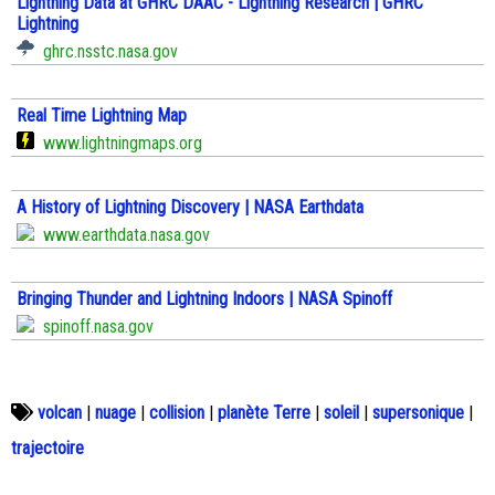
Lightning Data at GHRC DAAC - Lightning Research | GHRC
Lightning
ghrc.nsstc.nasa.gov
Real Time Lightning Map
www.lightningmaps.org
A History of Lightning Discovery | NASA Earthdata
www.earthdata.nasa.gov
Bringing Thunder and Lightning Indoors | NASA Spinoff
spinoff.nasa.gov
volcan
|
nuage
|
collision
|
planète Terre
|
soleil
|
supersonique
|
trajectoire