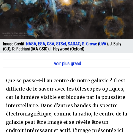
Image Crédit:
NASA
,
ESA
,
CSA
,
STScI
,
SARAO
,
S. Crowe
(
UVA
), J. Bally
(CU), R. Fedriani (IAA-CSIC), I. Heywood (Oxford)
voir plus grand
Que se passe-t-il au centre de notre galaxie ? Il est
difficile de le savoir avec les télescopes optiques,
car la lumière visible est bloquée par la poussière
interstellaire. Dans d'autres bandes du spectre
électromagnétique, comme la radio, le centre de la
galaxie peut être imagé et se révèle être un
endroit intéressant et actif. L'image présentée ici