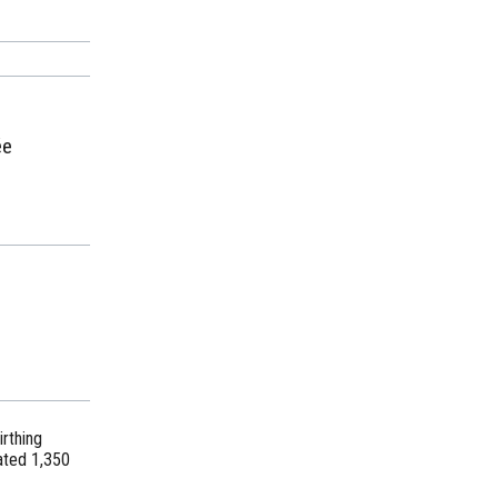
ée
irthing
ated 1,350