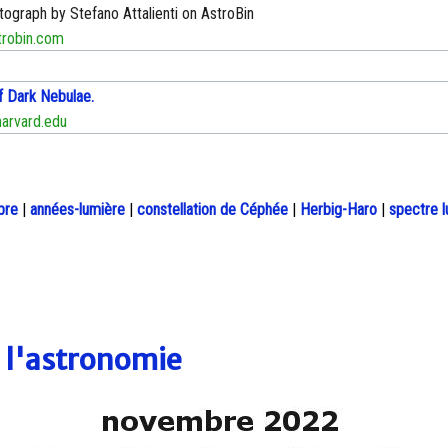
tograph by Stefano Attalienti on AstroBin
robin.com
f Dark Nebulae.
arvard.edu
bre
|
années-lumière
|
constellation de Céphée
|
Herbig-Haro
|
spectre 
e l'astronomie