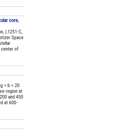
cular core,
on, L1251-C,
Spitzer Space
tellar
 center of
eg < b < 20
re region at
 200 and 450
ed at 600-