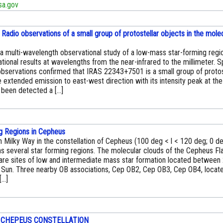
a.gov
 Radio observations of a small group of protostellar objects in the mole
a multi-wavelength observational study of a low-mass star-forming regi
tional results at wavelengths from the near-infrared to the millimeter. 
bservations confirmed that IRAS 22343+7501 is a small group of protos
 extended emission to east-west direction with its intensity peak at the
been detected a [...]
g Regions in Cepheus
 Milky Way in the constellation of Cepheus (100 deg < l < 120 deg; 0 d
s several star forming regions. The molecular clouds of the Cepheus Fla
 are sites of low and intermediate mass star formation located between
 Sun. Three nearby OB associations, Cep OB2, Cep OB3, Cep OB4, locat
..]
- CHEPEUS CONSTELLATION