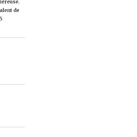
iéreuse.
alent de
35