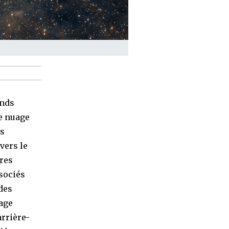
ynds
le nuage
es
vers le
ires
sociés
 des
mage
arrière-