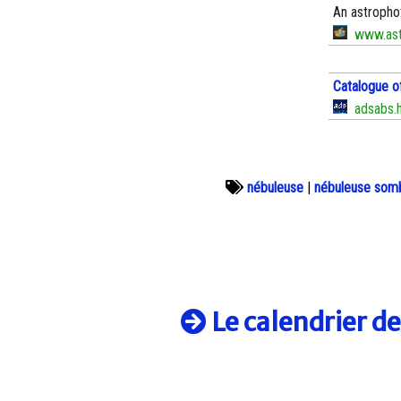
An astropho
www.ast
Catalogue o
adsabs.h
nébuleuse
|
nébuleuse som
Le calendrier d