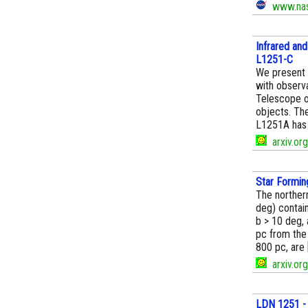
www.nas
Infrared and
L1251-C
We present 
with observa
Telescope o
objects. The
L1251A has 
arxiv.org
Star Formin
The northern
deg) contain
b > 10 deg,
pc from the
800 pc, are [.
arxiv.org
LDN 1251 