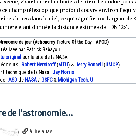
la scène, visuellement enfouies derrière l'étendue pouss
e ce champ télescopique profond couvre environ l'équiv
eines lunes dans le ciel, ce qui signifie une largeur de 
umière étant donnée la distance estimée de LDN 1251.
stronomie du jour (Astronomy Picture Of the Day - APOD)
 réalisée par Patrick Babayou
xte original
sur le site de la NASA
 éditeurs :
Robert Nemiroff
(
MTU
) &
Jerry Bonnell
(
UMCP
)
nt technique de la Nasa :
Jay Norris
 de :
ASD
de
NASA
/
GSFC
&
Michigan Tech. U.
e de l'astronomie...
à lire aussi...