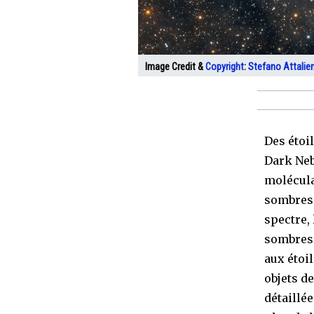
Image Credit &
Copyright
:
Stefano Attalien
Des étoi
Dark Neb
molécula
sombres 
spectre,
sombres 
aux étoi
objets d
détaillé