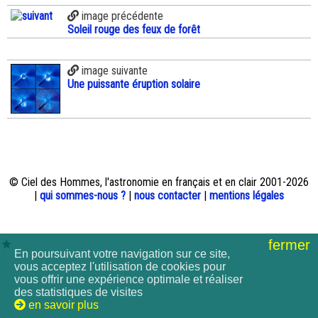
image précédente
Soleil rouge des feux de forêt
image suivante
Une puissante éruption solaire
© Ciel des Hommes, l'astronomie en français et en clair 2001-2026
|
qui sommes-nous ?
|
nous contacter
|
mentions légales
fermer
En poursuivant votre navigation sur ce site,
vous acceptez l'utilisation de cookies pour
vous offrir une expérience optimale et réaliser
des statistiques de visites
en savoir plus