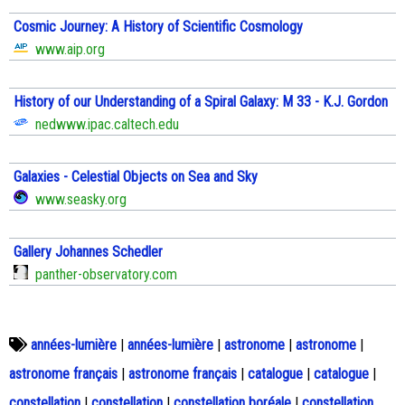
Cosmic Journey: A History of Scientific Cosmology
www.aip.org
History of our Understanding of a Spiral Galaxy: M 33 - K.J. Gordon
nedwww.ipac.caltech.edu
Galaxies - Celestial Objects on Sea and Sky
www.seasky.org
Gallery Johannes Schedler
panther-observatory.com
années-lumière
|
années-lumière
|
astronome
|
astronome
|
astronome français
|
astronome français
|
catalogue
|
catalogue
|
constellation
|
constellation
|
constellation boréale
|
constellation