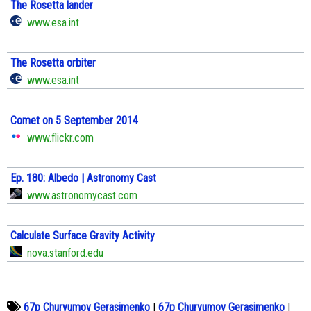
The Rosetta lander
www.esa.int
The Rosetta orbiter
www.esa.int
Comet on 5 September 2014
www.flickr.com
Ep. 180: Albedo | Astronomy Cast
www.astronomycast.com
Calculate Surface Gravity Activity
nova.stanford.edu
67p Churyumov Gerasimenko
|
67p Churyumov Gerasimenko
|