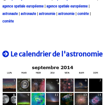
agence spatiale européenne
|
agence spatiale européenne
|
astronaute
|
astronaute
|
astronomie
|
astronomie
|
comète
|
comète
Le calendrier de l'astronomie