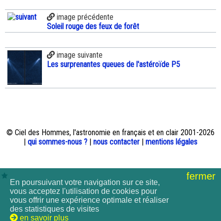
image précédente
Soleil rouge des feux de forêt
image suivante
Les surprenantes queues de l'astéroïde P5
© Ciel des Hommes, l'astronomie en français et en clair 2001-2026
|
qui sommes-nous ?
|
nous contacter
|
mentions légales
fermer
En poursuivant votre navigation sur ce site,
vous acceptez l'utilisation de cookies pour
vous offrir une expérience optimale et réaliser
des statistiques de visites
en savoir plus