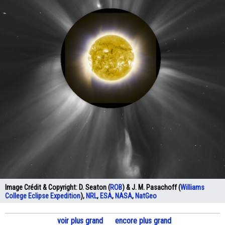
Image Crédit & Copyright:
D. Seaton (
ROB
) & J. M. Pasachoff (
Williams
College Eclipse Expedition
),
NRL
,
ESA
,
NASA
,
NatGeo
voir plus grand
encore plus grand