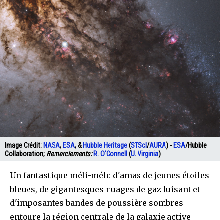
Image Crédit:
NASA
,
ESA
, &
Hubble Heritage
(
STScI
/
AURA
) -
ESA
/Hubble
Collaboration;
Remerciements:
R. O'Connell
(
U. Virginia
)
Un fantastique méli-mélo d'amas de jeunes étoiles
bleues, de gigantesques nuages de gaz luisant et
d'imposantes bandes de poussière sombres
entoure la région centrale de la galaxie active