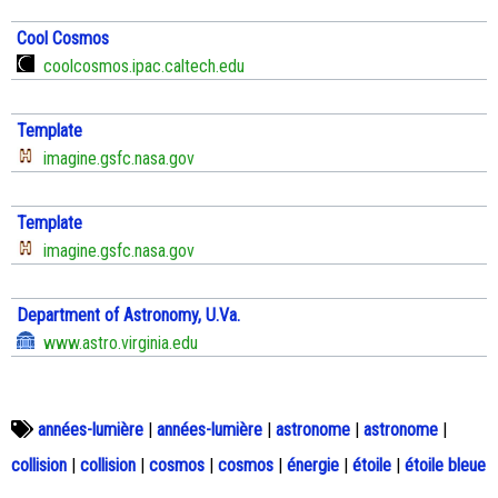
Cool Cosmos
coolcosmos.ipac.caltech.edu
Template
imagine.gsfc.nasa.gov
Template
imagine.gsfc.nasa.gov
Department of Astronomy, U.Va.
www.astro.virginia.edu
années-lumière
|
années-lumière
|
astronome
|
astronome
|
collision
|
collision
|
cosmos
|
cosmos
|
énergie
|
étoile
|
étoile bleue