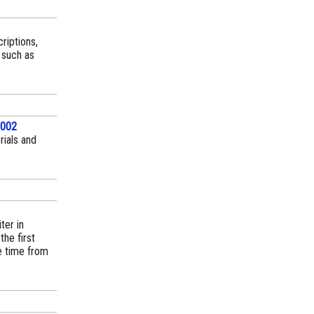
riptions,
 such as
2002
rials and
ter in
he first
e time from