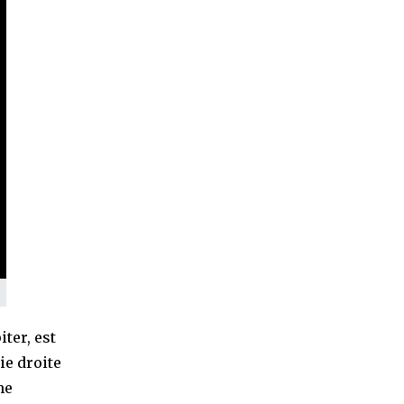
ter, est
ie droite
me