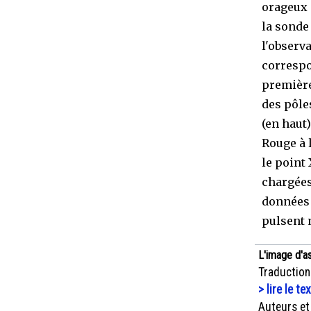
orageux 
la sonde
l'observ
correspo
première
des pôle
(en haut
Rouge à 
le point
chargées
données 
pulsent 
L'image d'a
Traduction
> lire le te
Auteurs et