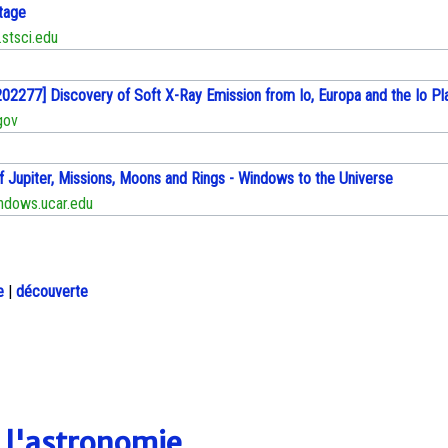
tage
stsci.edu
202277] Discovery of Soft X-Ray Emission from Io, Europa and the Io P
gov
f Jupiter, Missions, Moons and Rings - Windows to the Universe
dows.ucar.edu
e
|
découverte
e l'astronomie