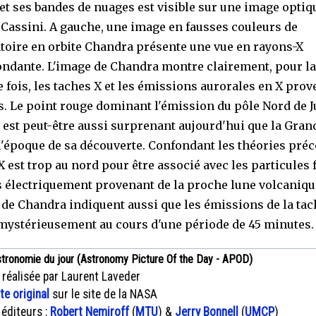
et ses bandes de nuages est visible sur une image optiq
 Cassini. A gauche, une image en fausses couleurs de
atoire en orbite Chandra présente une vue en rayons-X
ndante. L'image de Chandra montre clairement, pour la
 fois, les taches X et les émissions aurorales en X pro
s. Le point rouge dominant l'émission du pôle Nord de J
) est peut-être aussi surprenant aujourd'hui que la Gra
l'époque de sa découverte. Confondant les théories préc
 X est trop au nord pour être associé avec les particules
 électriquement provenant de la proche lune volcanique
de Chandra indiquent aussi que les émissions de la tac
mystérieusement au cours d'une période de 45 minutes.
stronomie du jour (Astronomy Picture Of the Day - APOD)
 réalisée par Laurent Laveder
xte original
sur le site de la NASA
 éditeurs :
Robert Nemiroff
(
MTU
) &
Jerry Bonnell
(
UMCP
)