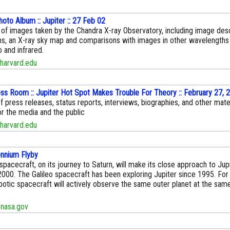
hoto Album :: Jupiter :: 27 Feb 02
 of images taken by the Chandra X-ray Observatory, including image desc
ons, an X-ray sky map and comparisons with images in other wavelengths
o and infrared.
harvard.edu
ss Room :: Jupiter Hot Spot Makes Trouble For Theory :: February 27, 
f press releases, status reports, interviews, biographies, and other mate
or the media and the public
harvard.edu
ennium Flyby
spacecraft, on its journey to Saturn, will make its close approach to Jupi
00. The Galileo spacecraft has been exploring Jupiter since 1995. For t
botic spacecraft will actively observe the same outer planet at the sam
nasa.gov