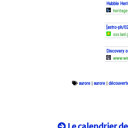
Hubble Heri
heritage.
[astro-ph/0
xxx.lanl.
Discovery o
www.win
aurore
|
aurore
|
découvert
Le calendrier d