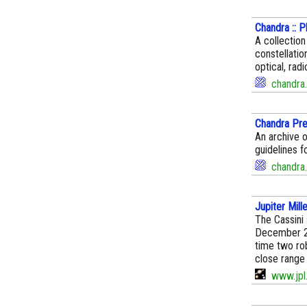
Chandra :: P
A collection
constellati
optical, radi
chandra.
Chandra Pre
An archive o
guidelines f
chandra.
Jupiter Mill
The Cassini 
December 20
time two ro
close range
www.jpl.