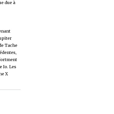
ue due à
venant
upiter
nde Tache
édentes,
 fortment
 Io. Les
he X